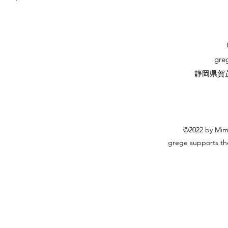
ム
カ
フ
ェ
Worm
Café
gr
静岡県賀茂
©2022 by Mim
grege supports t