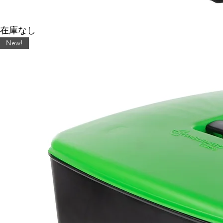
ワ
在庫なし
ー
ム
New!
ビ
ュ
ッ
フ
ェ
Worm
Buffet