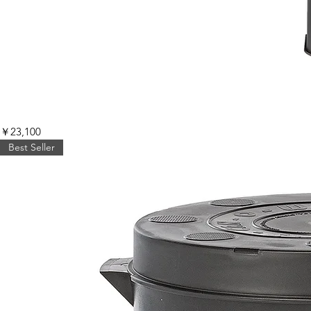
TW
価格
￥23,100
キ
ュ
Best Seller
ー
ブ
Tumbleweed
Cube®