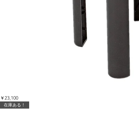
キ
価格
￥23,100
ャ
ノ
在庫ある！
ワ
ー
ム
Can-
o-
Worms