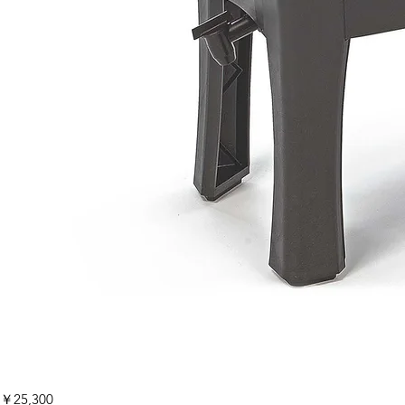
ワ
価格
￥25,300
ー